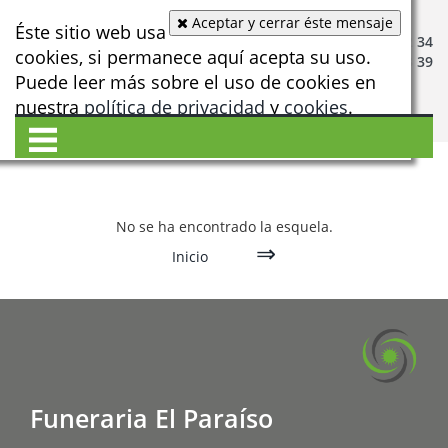
Aceptar y cerrar éste mensaje
24 HORAS:
Éste sitio web usa
974 36 42 34
cookies, si permanece aquí acepta su uso.
682 56 83 39
Puede leer más sobre el uso de cookies en
En Jaca desde 1893.
nuestra
política de privacidad
y
cookies
.
No se ha encontrado la esquela.
⇒
Inicio
Funeraria El Paraíso